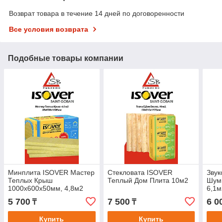
Возврат товара в течение 14 дней по договоренности
Все условия возврата
Подобные товары компании
Минплита ISOVER Мастер
Стекловата ISOVER
Зву
Теплых Крыш
Теплый Дом Плита 10м2
Шумк
1000х600х50мм, 4,8м2
6,1м
5 700
7 500
6 0
₸
₸
Купить
Купить